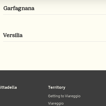
Garfagnana
Versilia
Ponte del diavolo
ttadella
Territory
Getting to Viareggio
Viareggio