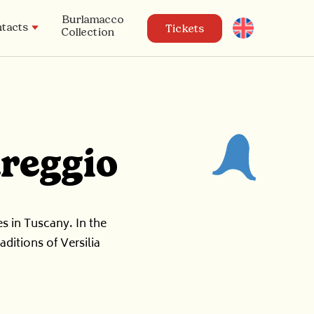
Burlamacco
English
tacts
Tickets
Collection
areggio
es in Tuscany. In the
aditions of Versilia