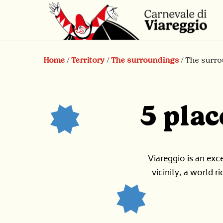
Home
/
Territory
/
The surroundings
/
The surr
5 plac
Viareggio is an exce
vicinity, a world r