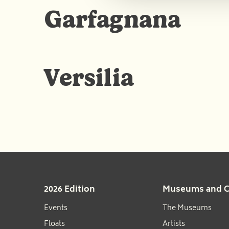
Garfagnana
Versilia
2026 Edition
Museums and Ci
Events
The Museums
Floats
Artists