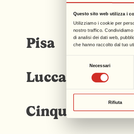
Questo sito web utilizza i c
Pisa
Utilizziamo i cookie per perso
nostro traffico. Condividiamo 
Pisa
di analisi dei dati web, pubbl
che hanno raccolto dal tuo uti
Selezione
Necessari
del
Lucca
consenso
Rifiuta
Cinque Terre