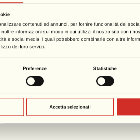
ookie
Lucca
Cinque Terre
Garfagnana
nalizzare contenuti ed annunci, per fornire funzionalità dei socia
inoltre informazioni sul modo in cui utilizzi il nostro sito con i n
icità e social media, i quali potrebbero combinarle con altre inform
Pisa, the tower, and more
lizzo dei loro servizi.
Piazza dei Mir
Preferenze
Statistiche
Lucca and its medieval atmosphere
Giardino Scotto
Accetta selezionati
A jump to Liguria to the Cinque Terre