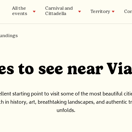
All the
Carnival and
Territory
Con
events
Cittadella
oundings
The Museums
Timeline
The Carnival Cittadella
Tradition
Historical Archive
es to see near Vi
Carnival Lab Academy
llent starting point to visit some of the most beautiful citi
ich in history, art, breathtaking landscapes, and authentic tr
unfolds.