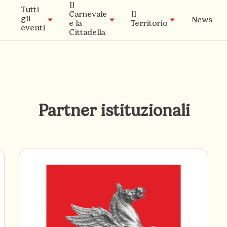
Il
Tutti
Carnevale
Il
gli
News
e la
Territorio
eventi
Cittadella
Patrocinio
Timeline
I musei
La
La Cittadella
Tradizione
Partner istituzionali
Archivio Storico
Carnival Lab
Academy