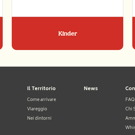
Kinder
Il Territorio
News
Con
Come arrivare
FAQ
Viareggio
Chi 
Nei dintorni
Ammi
Whis