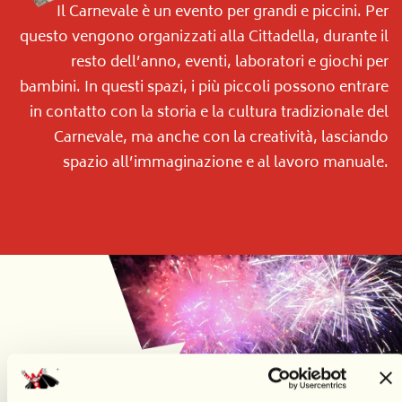
Il Carnevale è un evento per grandi e piccini. Per
questo vengono organizzati alla Cittadella, durante il
resto dell’anno, eventi, laboratori e giochi per
bambini. In questi spazi, i più piccoli possono entrare
in contatto con la storia e la cultura tradizionale del
Carnevale, ma anche con la creatività, lasciando
spazio all’immaginazione e al lavoro manuale.