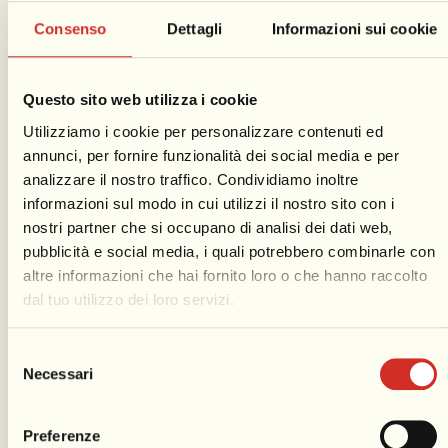
Consenso
Dettagli
Informazioni sui cookie
Spettacoli
Questo sito web utilizza i cookie
pirotecnici
Utilizziamo i cookie per personalizzare contenuti ed
annunci, per fornire funzionalità dei social media e per
Straordinari spettacoli pirotecnici
analizzare il nostro traffico. Condividiamo inoltre
informazioni sul modo in cui utilizzi il nostro sito con i
arricchiscono il programma del
nostri partner che si occupano di analisi dei dati web,
Carnevale di Viareggio, solitamente al
pubblicità e social media, i quali potrebbero combinarle con
termine del primo e dell’ultimo Carro
altre informazioni che hai fornito loro o che hanno raccolto
Mascherato dell’edizione. Simbolo
dal tuo utilizzo dei loro servizi.
dell’antico rogo di Re Carnevale, a
Viareggio il fuoco artificiale è diventato
Selezione
un vero e proprio spettacolo, atteso con
Necessari
del
entusiasmo dal pubblico del Carnevale.
consenso
Teatro dell’esibizione pirotecnica è
Preferenze