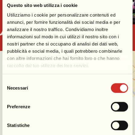
Questo sito web utilizza i cookie
Utilizziamo i cookie per personalizzare contenuti ed
annunci, per fornire funzionalità dei social media e per
analizzare il nostro traffico. Condividiamo inoltre
informazioni sul modo in cui utilizzi il nostro sito con i
nostri partner che si occupano di analisi dei dati web,
pubblicità e social media, i quali potrebbero combinarle
con altre informazioni che hai fornito loro o che hanno
raccolto dal tuo utilizzo dei loro servizi.
Selezione
Necessari
del
consenso
Preferenze
Statistiche
La mappa