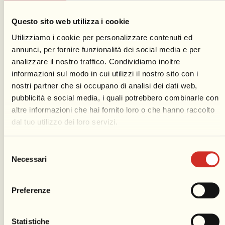
colorare il soggetto del bozzetto.
Costruire con giunchi, legno e filo di ferro
Questo sito web utilizza i cookie
l’armatura che dovrà sostenere la creta.
Utilizziamo i cookie per personalizzare contenuti ed
Rivestire l’armatura con la creta che verrà
annunci, per fornire funzionalità dei social media e per
modellata con le mani e con qualche semplice
analizzare il nostro traffico. Condividiamo inoltre
attrezzo (tipo delle stecche).
informazioni sul modo in cui utilizzi il nostro sito con i
Inserire sul modello di creta le lamelle che
nostri partner che si occupano di analisi dei dati web,
pubblicità e social media, i quali potrebbero combinarle con
permetteranno il distacco dei due calchi
altre informazioni che hai fornito loro o che hanno raccolto
Con un grosso pennello spruzzare il gesso sul
dal tuo utilizzo dei loro servizi.
modello di creta, ricoprendolo. interamente.
Quando il gesso sarà seccato, togliendo le
Selezione
lamelle, si otterranno due forme concave.
Necessari
del
Applicare sulla forma concava di gesso ottenuta
consenso
pezzi di carta di giornale, facendoli ben aderire.
Preferenze
Proseguire sovrapponendo strati di carta grigia e
rosa alternati, spennellati di colla di farina.
Statistiche