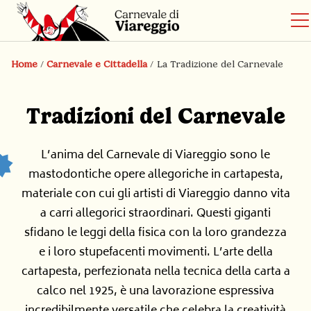
Home
/
Carnevale e Cittadella
/
La Tradizione del Carnevale
Tradizioni del Carnevale
L
’
anima
del Carnevale di Viareggio
sono le
mastodontiche opere allegoriche in
cartapesta
,
materiale con cui gli artisti di Viareggio danno vita
a carri allegorici straordinari. Questi
giganti
sfidano le leggi della fisica con la loro grandezza
e i loro
stupefacenti
movimenti
. L’
arte della
c
artapesta
,
perfezionata nella tecnica della carta a
calco
nel 1925, è una
lavorazione
espressiva