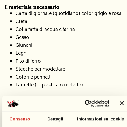
I
l materiale necessario
Carta di giornale (quotidiano) color grigio e rosa
Creta
Colla fatta di acqua e farina
Gesso
Giunchi
Legni
Filo di ferro
Stecche per modellare
Colori e pennelli
Lamette (di plastica o metallo)
C
ome realizzare una scultura di cartapesta
Consenso
Dettagli
Informazioni sui cookie
Per prima cosa bisogna ideare, disegnare e