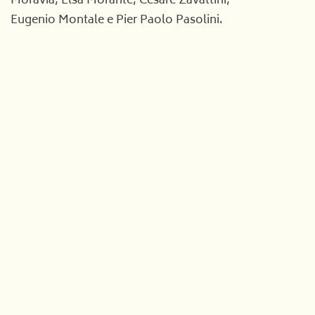
Moravia, Elsa Morante, Cesare Zavattini,
Eugenio Montale e Pier Paolo Pasolini.