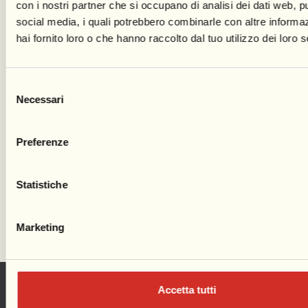
Dotazione organica 2022
con i nostri partner che si occupano di analisi dei dati web, pu
social media, i quali potrebbero combinarle con altre informa
Tassi di assenza – 2017
hai fornito loro o che hanno raccolto dal tuo utilizzo dei loro s
Tassi di assenza 2018
Tassi di assenza 2019
Tassi di assenza 2020
Selezione
Tassi di assenza 2021
Necessari
del
Tassi di assenza 2022
consenso
RPCT estratto delibera C.d.A.
Preferenze
Contrattazione collettiva
Contrattazione integrativa
Statistiche
Incarichi conferiti e autorizzati ai dipendenti
(dirigenti e non dirigenti)
Non sussiste la presente tipologia di incarico.
Marketing
Accetta tutti
Edizione 2026