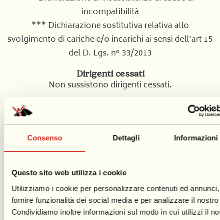
incompatibilità
*** Dichiarazione sostitutiva relativa allo
svolgimento di cariche e/o incarichi ai sensi dell’art 15
del D. Lgs. n° 33/2013
Dirigenti cessati
Non sussistono dirigenti cessati.
Sintesi contratto, altri incarichi, importi di
viaggio, etc.
Fattispecie non presente.
Consenso
Dettagli
Informazioni
Dotazione organica 2017
Questo sito web utilizza i cookie
Dotazione organica 2018
Utilizziamo i cookie per personalizzare contenuti ed annunci,
Dotazione organica 2019
fornire funzionalità dei social media e per analizzare il nostro 
Dontazione organica 2020
Condividiamo inoltre informazioni sul modo in cui utilizzi il no
Dotazione organica 2021