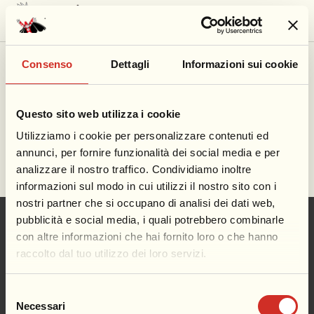
Consenso
Dettagli
Informazioni sui cookie
Home
/
Contatti
/
Servizi erogati
Servizi erogati
Questo sito web utilizza i cookie
Utilizziamo i cookie per personalizzare contenuti ed
La Fondazione non eroga servizi pertanto questa
annunci, per fornire funzionalità dei social media e per
area non sarà compilata
analizzare il nostro traffico. Condividiamo inoltre
informazioni sul modo in cui utilizzi il nostro sito con i
nostri partner che si occupano di analisi dei dati web,
pubblicità e social media, i quali potrebbero combinarle
Edizione 2026
con altre informazioni che hai fornito loro o che hanno
raccolto dal tuo utilizzo dei loro servizi.
Musei e Cittadella
Selezione
Il Territorio
Necessari
del