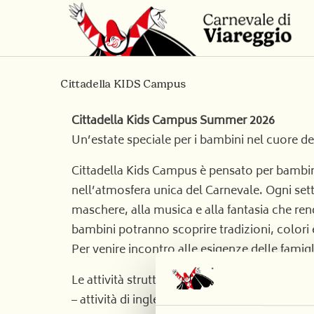
Cittadella KIDS Campus
Cittadella Kids Campus Summer 2026
Un’estate speciale per i bambini nel cuore del
Cittadella Kids Campus è pensato per bambine
nell’atmosfera unica del Carnevale. Ogni sett
maschere, alla musica e alla fantasia che ren
bambini potranno scoprire tradizioni, colori e
Per venire incontro alle esigenze delle famiglie
Le attività strutturate si svolgeranno dalle 9:
– attività di inglese attraverso
storytelling
e
r