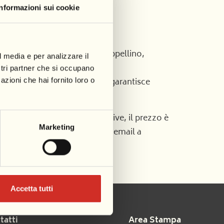
Informazioni sui cookie
a, merenda, crema solare, cappellino,
l media e per analizzare il
ostri partner che si occupano
o di 30 partecipanti. Questo garantisce
azioni che hai fornito loro o
ini.
 settimane anche non consecutive, il prezzo è
Marketing
e Whatsapp), oppure inviare una email a
Accetta tutti
tatti
Area Stampa