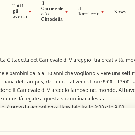
Il
Tutti
Carnevale
Il
gli
News
e la
Territorio
eventi
Cittadella
Patrocinio
Timeline
I musei
La
la Cittadella del Carnevale di Viareggio, tra creatività, m
La Cittadella
Tradizione
Archivio Storico
 e bambini dai 5 ai 10 anni che vogliono vivere una setti
Carnival Lab
imana del campus, dal lunedì al venerdì ore 8:00 – 13:00, s
Academy
dono il Carnevale di Viareggio famoso nel mondo. Attraverso
 curiosità legate a questa straordinaria festa.
, è prevista accoglienza flessibile tra le 8:00 e le 9:00.
00 alle 13:00 e includeranno:
oleplay