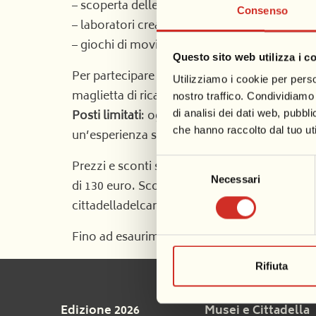
– scoperta delle tradizioni del Carnevale di V
Consenso
– laboratori creativi, di disegno e cartapesta
– giochi di movimento e attività all’aria apert
Questo sito web utilizza i c
Per partecipare al campus consigliamo di por
Utilizziamo i cookie per perso
maglietta di ricambio e asciugamano.
nostro traffico. Condividiamo 
Posti limitati
: ogni settimana saranno format
di analisi dei dati web, pubbl
che hanno raccolto dal tuo uti
un’esperienza serena, coinvolgente e ben se
Selezione
Prezzi e sconti speciali: l’iscrizione ad una
Necessari
del
di 130 euro. Sconto del 10% per fratelli e sor
consenso
cittadelladelcarnevale@ilcarnevale.com
Fino ad esaurimento posti.
Rifiuta
Edizione 2026
Musei e Cittadella