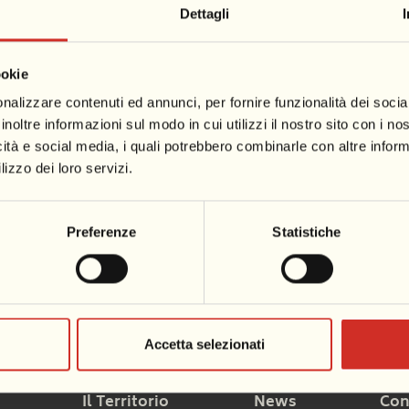
iareggio
Dettagli
a
ookie
tare uno zainetto con una borraccia o bottiglietta d’acqu
nalizzare contenuti ed annunci, per fornire funzionalità dei socia
inoltre informazioni sul modo in cui utilizzi il nostro sito con i n
i due gruppi da 15 bambini ciascuno, per un totale massim
icità e social media, i quali potrebbero combinarle con altre inform
lizzo dei loro servizi.
guita. Ogni gruppo verrà attivato con un minimo di 8 bamb
 settimana di Campus costa 75 euro. Per chi si iscrive a due
Preferenze
Statistiche
elle. Per iscriversi: contattare il cell. 342 920 7959 (anch
Accetta selezionati
Il Territorio
News
Con