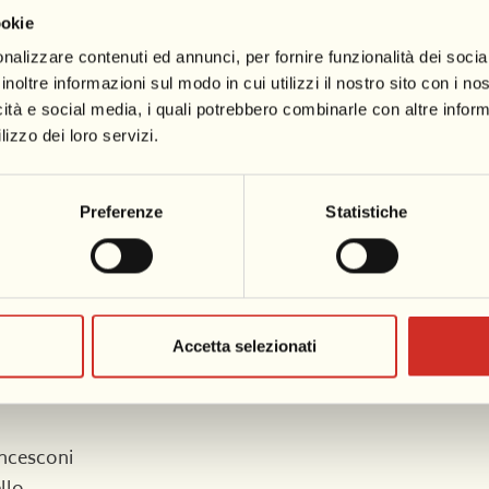
ookie
o Francesconi
nalizzare contenuti ed annunci, per fornire funzionalità dei socia
inoltre informazioni sul modo in cui utilizzi il nostro sito con i n
e Matteo Lamanuzzi
icità e social media, i quali potrebbero combinarle con altre inform
naciari e Roberto De Leo
lizzo dei loro servizi.
Preferenze
Statistiche
Accetta selezionati
orvillo
Vanni
ancesconi