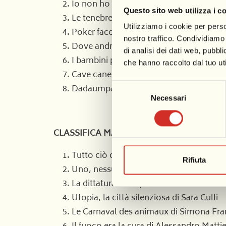
Io non ho paura di Edoardo Ceragioli
Questo sito web utilizza i c
Le tenebre della mente di Michelangel
Utilizziamo i cookie per perso
Poker face di Giacomo Marsili
nostro traffico. Condividiamo 
Dove andremo a finire? Di Marzi Etna 
di analisi dei dati web, pubbl
I bambini pensano a colori di Vania For
che hanno raccolto dal tuo uti
Cave canem di Stefano Di Giusto
Selezione
Dadaumpa di Giampiero Ghiselli
Necessari
del
consenso
CLASSIFICA MASCHERE ISOLATE
Tutto ciò che ci resta di Lorenzo Paoli
Rifiuta
Uno, nessuno e centomila di Raffaele M
La dittatura della paura di Alessandro 
Utopia, la città silenziosa di Sara Culli
Le Carnaval des animaux di Simona Fr