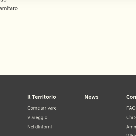
llo
ramitaro
Il Territorio
News
Con
Come arrivare
FAQ
Viareggio
Chi 
Nei dintorni
Ammi