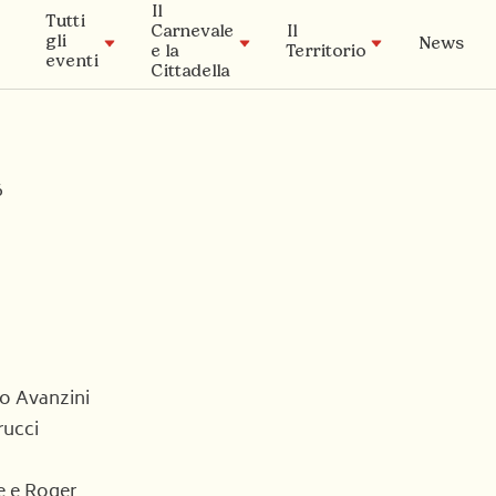
Il
Tutti
Carnevale
Il
gli
News
e la
Territorio
eventi
Cittadella
Patrocinio
Timeline
6
I musei
La
La Cittadella
Tradizione
Archivio Storico
Carnival Lab
Academy
ro Avanzini
rucci
 e e Roger