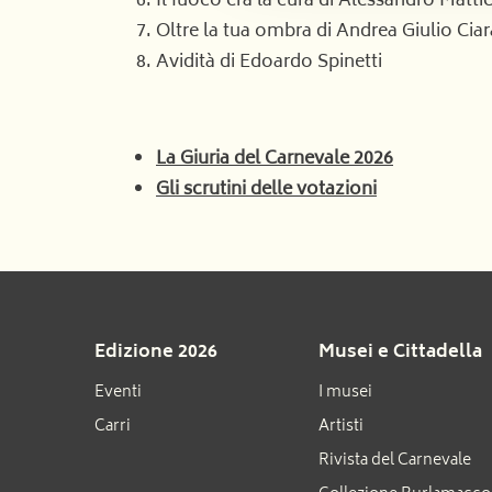
Il fuoco era la cura di Alessandro Mattie
Oltre la tua ombra di Andrea Giulio Cia
Avidità di Edoardo Spinetti
La Giuria del Carnevale 2026
Gli scrutini delle votazioni
Edizione 2026
Musei e Cittadella
Eventi
I musei
Carri
Artisti
Rivista del Carnevale