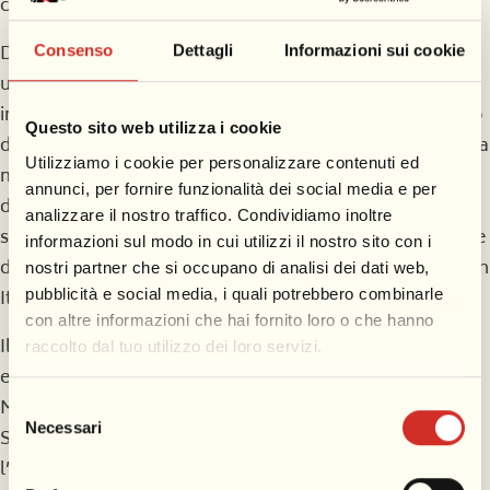
contemporaneo, sospeso tra tradizione e pop art.
Dalle collezioni delle Gallerie degli Uffizi arriva infine
Consenso
Dettagli
Informazioni sui cookie
un’opera tanto affascinante quanto straordinaria e
inconsueta: Attrice mascherata da Arlecchino, un dipinto
Questo sito web utilizza i cookie
di autore ignoto della metà del Settecento che raffigura la
Utilizziamo i cookie per personalizzare contenuti ed
maschera di Arlecchino impersonata da una donna. Una
annunci, per fornire funzionalità dei social media e per
donna in pantaloni. Una scelta concettualmente
analizzare il nostro traffico. Condividiamo inoltre
sconvolgente per l’epoca, se si considera che l’immagine
informazioni sul modo in cui utilizzi il nostro sito con i
della donna in pantaloni verrà pienamente “sdoganata” in
nostri partner che si occupano di analisi dei dati web,
pubblicità e social media, i quali potrebbero combinarle
Italia solo negli anni Sessanta del Novecento.
con altre informazioni che hai fornito loro o che hanno
Il percorso espositivo comprende anche una sezione
raccolto dal tuo utilizzo dei loro servizi.
esperienziale, l’installazione Spettro nascosto –
Monocromia + Rivelazione, pensata da Imaginarium
Selezione
Necessari
del
Studio per stimolare il visitatore a riflettere su come
consenso
l’occhio umano percepisce i colori e su come questi