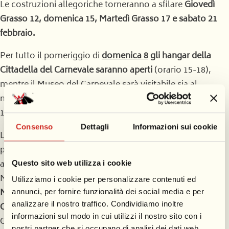
Le costruzioni allegoriche torneranno a sfilare
Giovedì
Grasso 12, domenica 15, Martedì Grasso 17 e sabato 21
febbraio.
Per tutto il pomeriggio di
domenica 8
gli hangar della
Cittadella del Carnevale saranno aperti
(orario 15-18),
mentre il Museo del Carnevale sarà visitabile sia al
mattino che nel pomeriggio (con orario 9,30/12,30 e
15/19).
Consenso
Dettagli
Informazioni sui cookie
Le maschere del Carnevale di Viareggio saranno
protagoniste anche a
Lucca
, dove nel pomeriggio
animeranno il centro storico con una sfilata lungo le
Questo sito web utilizza i cookie
Mura, da Porta Sant’Anna, fino a piazza San Michele. A
Utilizziamo i cookie per personalizzare contenuti ed
Milano
, invece, il Carnevale di Viareggio è protagonista a
annunci, per fornire funzionalità dei social media e per
analizzare il nostro traffico. Condividiamo inoltre
Casa Toscana
, alle Terme De Montel, nell’ambito delle
informazioni sul modo in cui utilizzi il nostro sito con i
Olimpiadi invernali, per raccontare creatività e tradizione
nostri partner che si occupano di analisi dei dati web,