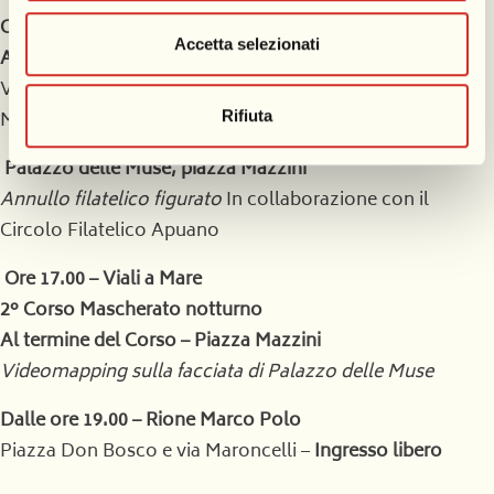
Ore 15.30 – Ritrovo in piazza Mazzini (zona fontana)
Accetta selezionati
Alla scoperta delle opere allegoriche di 1ª categoria
Visita guidata all’interno del circuito del Corso
Mascherato.
Prenotazione obbligatoria: 342 9207959
Rifiuta
Palazzo delle Muse, piazza Mazzini
Annullo filatelico figurato
In collaborazione con il
Circolo Filatelico Apuano
Ore 17.00 – Viali a Mare
2° Corso Mascherato notturno
Al termine del Corso – Piazza Mazzini
Videomapping sulla facciata di Palazzo delle Muse
Dalle ore 19.00 – Rione Marco Polo
Piazza Don Bosco e via Maroncelli –
Ingresso libero