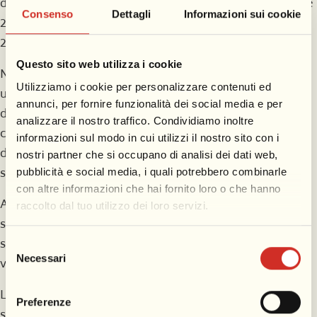
di Viareggio aprirà eccezionalmente al pubblico dalle ore
Consenso
Dettagli
Informazioni sui cookie
20 alle ore 22, con ultimo ingresso consentito entro le
21:30. L’ingresso sarà gratuito.
Questo sito web utilizza i cookie
Nel corso della serata i visitatori potranno vivere
Utilizziamo i cookie per personalizzare contenuti ed
un’esperienza immersiva all’interno degli spazi museali
annunci, per fornire funzionalità dei social media e per
della Cittadella del Carnevale, tra grandi opere di
analizzare il nostro traffico. Condividiamo inoltre
cartapesta, maschere, bozzetti, modellini, plastici, opere
informazioni sul modo in cui utilizzi il nostro sito con i
d’arte e installazioni che raccontano oltre 150 anni di
nostri partner che si occupano di analisi dei dati web,
storia del Carnevale di Viareggio.
pubblicità e social media, i quali potrebbero combinarle
con altre informazioni che hai fornito loro o che hanno
Alle ore 20:30 è inoltre in programma una visita guidata
raccolto dal tuo utilizzo dei loro servizi.
speciale, pensata per accompagnare il pubblico alla
scoperta della storia e della tradizione carnevalesca
Selezione
Necessari
viareggina.
del
consenso
La partecipazione alla visita guidata prevede un costo
Preferenze
simbolico di 1 euro a persona ed è richiesta la