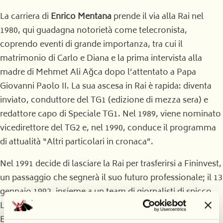
La carriera di
Enrico Mentana
prende il via alla Rai nel
1980, qui guadagna notorietà come telecronista,
coprendo eventi di grande importanza, tra cui il
matrimonio di Carlo e Diana e la prima intervista alla
madre di Mehmet Ali Ağca dopo l’attentato a Papa
Giovanni Paolo II. La sua ascesa in Rai è rapida: diventa
inviato, conduttore del TG1 (edizione di mezza sera) e
redattore capo di Speciale TG1. Nel 1989, viene nominato
vicedirettore del TG2 e, nel 1990, conduce il programma
di attualità “Altri particolari in cronaca”.
Nel 1991 decide di lasciare la Rai per trasferirsi a Fininvest,
un passaggio che segnerà il suo futuro professionale; il 13
gennaio 1992, insieme a un team di giornalisti di spicco,
Lamberto Sposini, Cristina Parodi, Clemente J. Mimum,
Emilio Carelli e Cesara Buonamici fonda il TG5. A soli 36