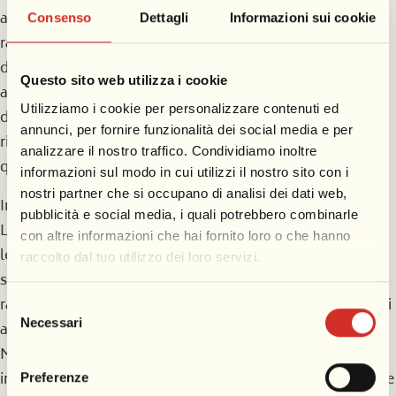
anni, è direttore del neonato TG che sotto la sua guida
Consenso
Dettagli
Informazioni sui cookie
raggiunge ascolti stratosferici, superando anche il TG1 in
diverse occasioni. L’appeal del TG5 è tale che riesce ad
Questo sito web utilizza i cookie
attrarre oltre sette milioni di telespettatori. Mentana si
Utilizziamo i cookie per personalizzare contenuti ed
distingue per la sua capacità di gestire notizie di grande
annunci, per fornire funzionalità dei social media e per
rilevanza, come la morte del giudice Giovanni Falcone e
analizzare il nostro traffico. Condividiamo inoltre
quella di Paolo Borsellino.
informazioni sul modo in cui utilizzi il nostro sito con i
nostri partner che si occupano di analisi dei dati web,
In seguito a una crisi, nel 2010 diventa direttore del TG
pubblicità e social media, i quali potrebbero combinarle
LA7, consolidando ulteriormente la sua posizione di
con altre informazioni che hai fornito loro o che hanno
leader nel panorama dell’informazione italiana. Sotto la
raccolto dal tuo utilizzo dei loro servizi.
sua direzione, il TG LA7 riscuote un grosso successo,
raggiungendo ascolti record e distinguendosi per l’analisi
Selezione
Necessari
approfondita di temi politici nazionali e internazionali.
del
consenso
Mentana si rende poi protagonista di maratone
informative durante eventi di rilevanza significativa, come
Preferenze